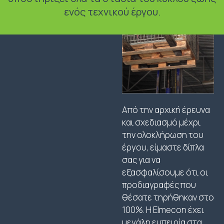
ενός τεχνικού έργου.
Από την αρχική έρευνα
και σχεδιασμό μέχρι
την ολοκλήρωση του
έργου, είμαστε δίπλα
σας για να
εξασφαλίσουμε ότι οι
προδιαγραφές που
θέσατε τηρήθηκαν στο
100%. Η Elmecon έχει
μεγάλη εμπειρία στα