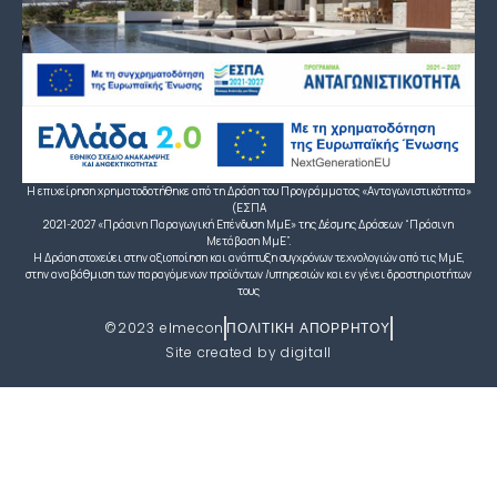
Η επιχείρηση χρηματοδοτήθηκε από τη Δράση του Προγράμματος «Ανταγωνιστικότητα»
(ΕΣΠΑ
2021-2027 «Πράσινη Παραγωγική Επένδυση ΜμΕ» της Δέσμης Δράσεων “Πράσινη
Μετάβαση ΜμΕ”.
Η Δράση στοχεύει στην αξιοποίηση και ανάπτυξη συγχρόνων τεχνολογιών από τις ΜμΕ,
στην αναβάθμιση των παραγόμενων προϊόντων /υπηρεσιών και εν γένει δραστηριοτήτων
τους
©2023 elmecon
ΠΟΛΙΤΙΚΗ ΑΠΟΡΡΗΤΟΥ
Site created by digitall