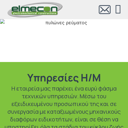
Υπηρεσίες Η/Μ
H εταιρεία μας παρέχει ένα ευρύ φάσμα
τεχνικών υπηρεσιών. Μέσω του
εξειδικευμένου προσωπικού της και σε
συνεργασία με καταξιωμένους μηχανικούς
διαφόρων ειδικοτήτων, είναι σε θέση να
υποστηρίξει όλα τα στάδια του κύκλου ζωής