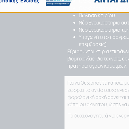
Ολοκλήρωση της κατα
Ολοκλήρωση ανακαίνισ
Πώληση Κτιρίου
Νέο Ενοικιαστήριο αυ
Νέο Ενοικιαστήριο τμ
Υπαγωγή στο πρόγραμμ
επεμβάσεις)
Εξαιρούνται κτίρια επιφάνε
βιομηχανίας, βιοτεχνίας, 
πρατήρια υγρών καυσίμων.
Για να θεωρήσετε κάποιο μ
εφορία το αντίστοιχο ενεργ
φορολογική αρχή αρνείται 
κάποιου ακινήτου, ώστε να
Τα δικαιολογητικά για ενε
: