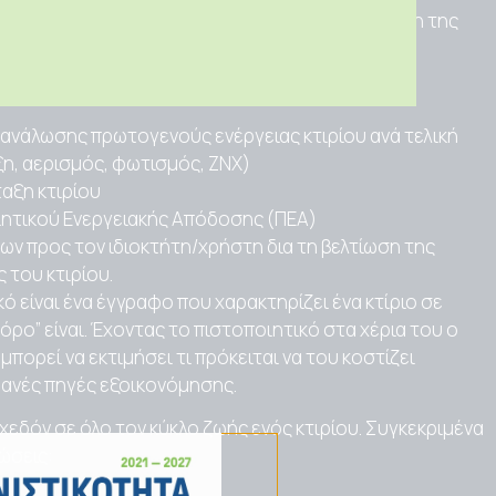
ς Ενεργειακούς Επιθεωρητές, αλλά και τη σύσταση της
ητών Ενέργειας.
αποσκοπεί:
τανάλωσης πρωτογενούς ενέργειας κτιρίου ανά τελική
η, αερισμός, φωτισμός, ΖΝΧ)
αξη κτιρίου
ητικού Ενεργειακής Απόδοσης (ΠΕΑ)
ν προς τον ιδιοκτήτη/χρήστη δια τη βελτίωση της
 του κτιρίου.
ό είναι ένα έγγραφο που χαρακτηρίζει ένα κτίριο σε
ρο” είναι. Έχοντας το πιστοποιητικό στα χέρια του ο
 μπορεί να εκτιμήσει τι πρόκειται να του κοστίζει
ιθανές πηγές εξοικονόμησης.
χεδόν σε όλο τον κύκλο ζωής ενός κτιρίου. Συγκεκριμένα
τώσεις: