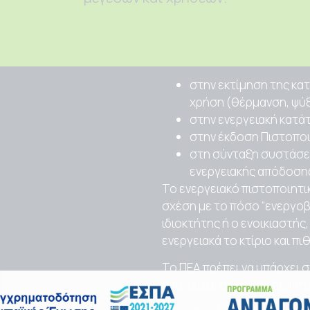
Διάταγμα 100/2010 για του
Ειδικής Υπηρεσίας Επιθεωρ
Η ενεργειακή επιθεώρηση 
στην εκτίμηση της κα
χρήση (θέρμανση, ψύξ
στην ενεργειακή κατάτ
στην έκδοση Πιστοποι
στη σύνταξη συστάσεω
ενεργειακής απόδοσης
Το ενεργειακό πιστοποιητικ
σχέση με το πόσο “ενεργοβό
ιδιοκτήτης ή ο ενοικιαστής,
ενεργειακά το κτίριο και π
Το ΠΕΑ πρέπει να υπάρχει σ
απαιτείται στις εξής περιπ