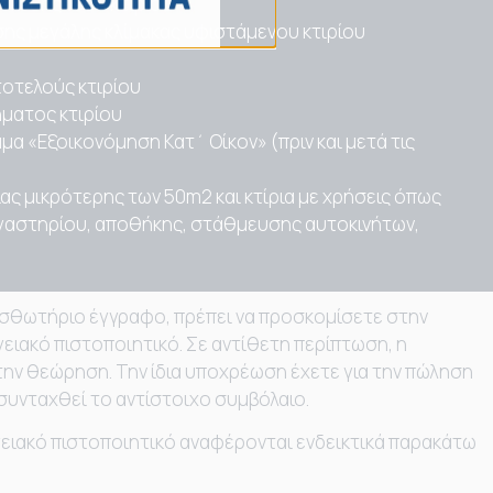
σκευής νέου κτιρίου
ης μεγάλης κλίμακας υφιστάμενου κτιρίου
τοτελούς κτιρίου
ήματος κτιρίου
α «Εξοικονόμηση Κατ΄ Οίκον» (πριν και μετά τις
ιας μικρότερης των 50m2 και κτίρια με χρήσεις όπως
εργαστηρίου, αποθήκης, στάθμευσης αυτοκινήτων,
ισθωτήριο έγγραφο, πρέπει να προσκομίσετε στην
ειακό πιστοποιητικό. Σε αντίθετη περίπτωση, η
την θεώρηση. Την ίδια υποχρέωση έχετε για την πώληση
 συνταχθεί το αντίστοιχο συμβόλαιο.
ργειακό πιστοποιητικό αναφέρονται ενδεικτικά παρακάτω